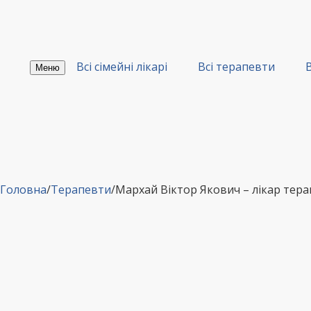
Перейти
до
вмісту
Всі сімейні лікарі
Всі терапевти
В
Меню
Головна
/
Терапевти
/
Мархай Віктор Якович – лікар те