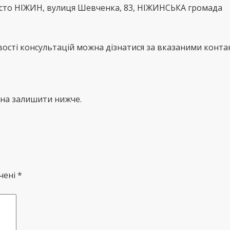
місто НІЖИН, вулиця Шевченка, 83, НІЖИНСЬКА громада
сті консультацій можна дізнатися за вказаними контак
жна залишити нижче.
чені *