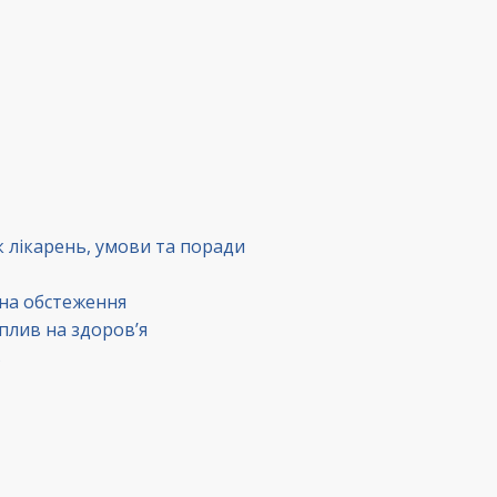
к лікарень, умови та поради
 на обстеження
вплив на здоров’я
в