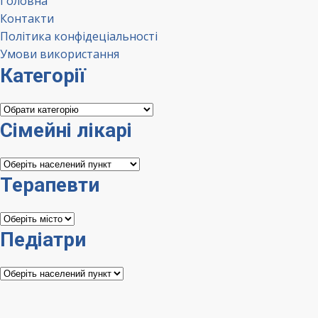
Головна
Контакти
Політика конфідеціальності
Умови використання
Категорії
Категорії
Сімейні лікарі
Сімейні
лікарі
Терапевти
Терапевти
Педіатри
Педіатри