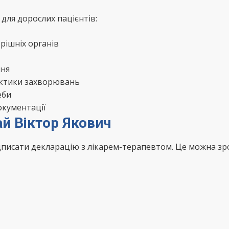
для дорослих пацієнтів:
рішніх органів
ння
актики захворювань
еби
окументації
ай Віктор Якович
ідписати декларацію з лікарем-терапевтом. Це можна з