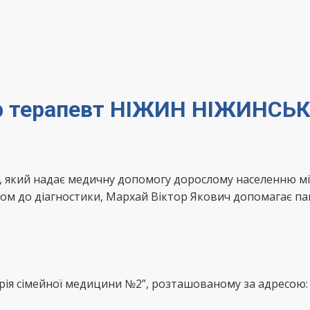
кар терапевт НІЖИН НІЖИНСЬ
т, який надає медичну допомогу дорослому населенню 
дом до діагностики, Мархай Віктор Якович допомагає п
рія сімейної медицини №2”, розташованому за адресою: