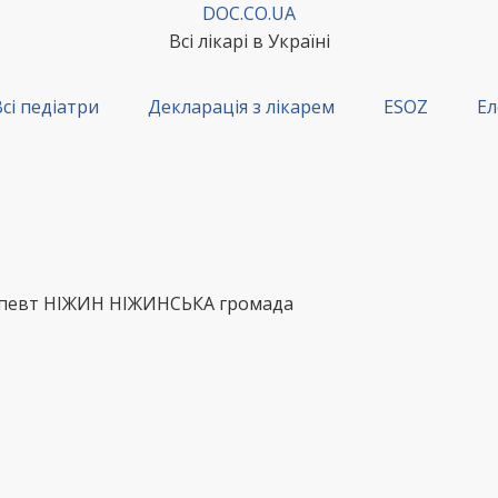
DOC.CO.UA
Всі лікарі в Україні
сі педіатри
Декларація з лікарем
ESOZ
Ел
рапевт НІЖИН НІЖИНСЬКА громада