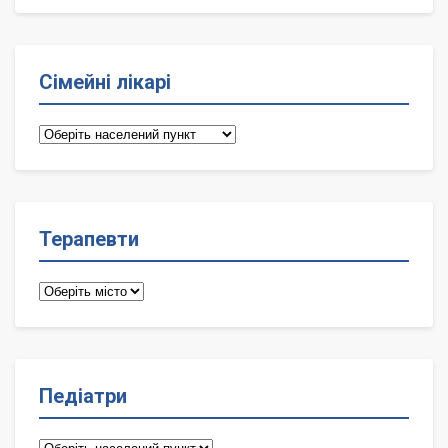
Сімейні лікарі
Сімейні
лікарі
Терапевти
Терапевти
Педіатри
Педіатри