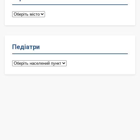
Терапевти
Педіатри
Педіатри