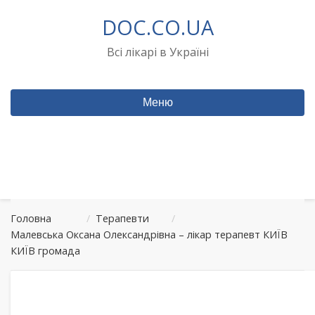
Перейти
DOC.CO.UA
до
вмісту
Всі лікарі в Україні
Меню
Головна
/
Терапевти
/
Малевська Оксана Олександрівна – лікар терапевт КИЇВ
КИЇВ громада