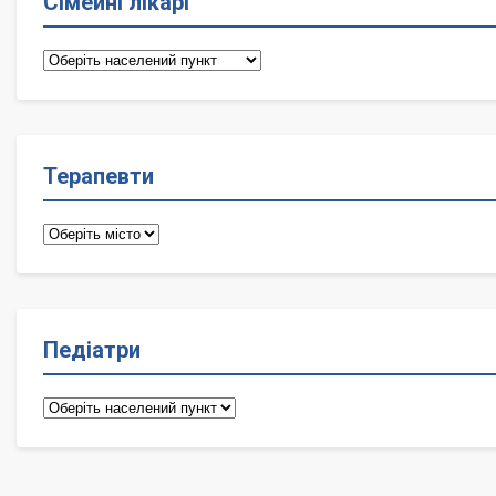
Сімейні лікарі
Сімейні
лікарі
Терапевти
Терапевти
Педіатри
Педіатри