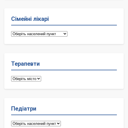
Сімейні лікарі
Сімейні
лікарі
Терапевти
Терапевти
Педіатри
Педіатри