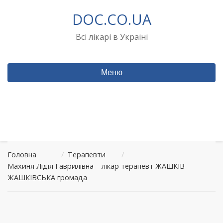
Перейти
DOC.CO.UA
до
вмісту
Всі лікарі в Україні
Меню
Головна
/
Терапевти
/
Махиня Лідія Гаврилівна – лікар терапевт ЖАШКІВ
ЖАШКІВСЬКА громада