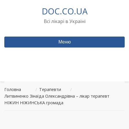
Перейти
DOC.CO.UA
до
вмісту
Всі лікарі в Україні
Меню
Головна
/
Терапевти
/
Литвиненко Зінаїда Олександрівна – лікар терапевт
НІЖИН НІЖИНСЬКА громада