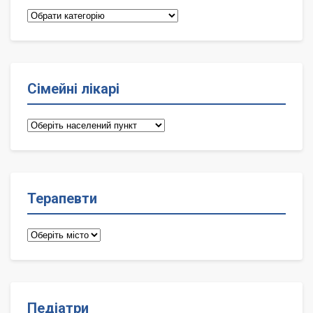
Категорії
Сімейні лікарі
Сімейні
лікарі
Терапевти
Терапевти
Педіатри