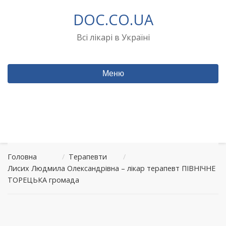
Перейти
DOC.CO.UA
до
вмісту
Всі лікарі в Україні
Меню
Головна
/
Терапевти
/
Лисих Людмила Олександрівна – лікар терапевт ПІВНІЧНЕ
ТОРЕЦЬКА громада