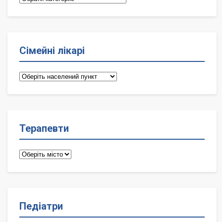
Сімейні лікарі
Сімейні
лікарі
Терапевти
Терапевти
Педіатри