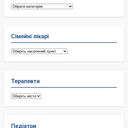
Категорії
Сімейні лікарі
Сімейні
лікарі
Терапевти
Терапевти
Педіатри