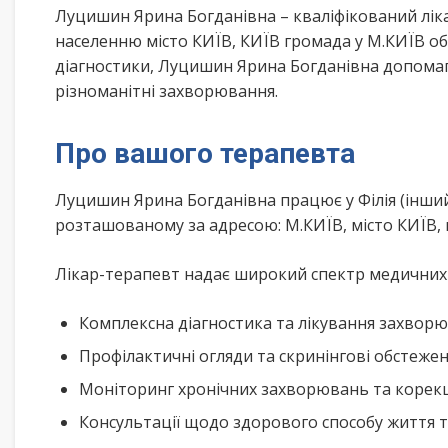
Луцишин Ярина Богданівна – кваліфікований лік
населенню місто КИЇВ, КИЇВ громада у М.КИЇВ об
діагностики, Луцишин Ярина Богданівна допомаг
різноманітні захворювання.
Про вашого терапевта
Луцишин Ярина Богданівна працює у Філія (інший
розташованому за адресою: М.КИЇВ, місто КИЇВ, 
Лікар-терапевт надає широкий спектр медичних п
Комплексна діагностика та лікування захворю
Профілактичні огляди та скринінгові обстеже
Моніторинг хронічних захворювань та корекц
Консультації щодо здорового способу життя 