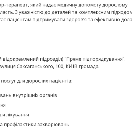
ар-терапевт, який надає медичну допомогу дорослому
ласть. З уважністю до деталей та комплексним підходо
ає пацієнтам підтримувати здоров’я та ефективно дол
 відокремлений підрозділ) “Пряме підпорядкування”,
вулиця Саксаганського, 100, КИЇВ громада.
ослуг для дорослих пацієнтів:
вань внутрішніх органів
ння
ія лікування
та профілактики захворювань