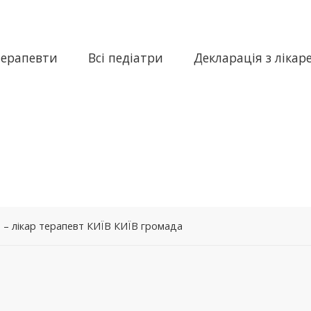
терапевти
Всі педіатри
Декларація з лікар
 – лікар терапевт КИЇВ КИЇВ громада