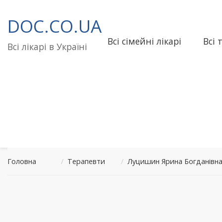
Перейти
до
DOC.CO.UA
вмісту
Всі сімейні лікарі
Всі 
Всі лікарі в Україні
Головна
/
Терапевти
/
Луцишин Ярина Богданівна