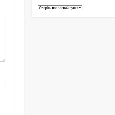
Педіатри