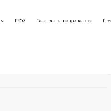
ем
ESOZ
Електронне направлення
Еле