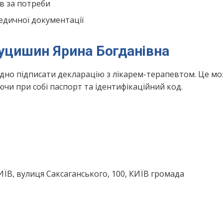
в за потреби
едичної документації
Луцишин Ярина Богданівна
ідно підписати декларацію з лікарем-терапевтом. Це м
чи при собі паспорт та ідентифікаційний код.
КИЇВ, вулиця Саксаганського, 100, КИЇВ громада