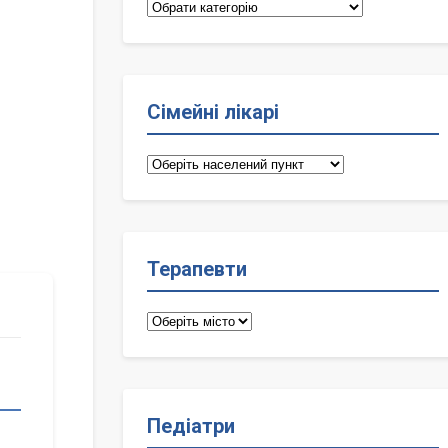
Категорії
Сімейні лікарі
Сімейні
лікарі
Терапевти
Терапевти
Педіатри