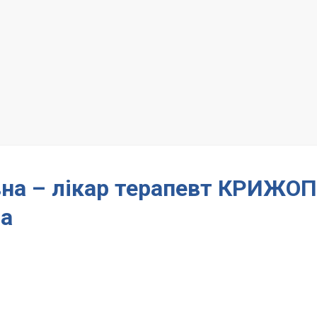
вна – лікар терапевт КРИЖО
а