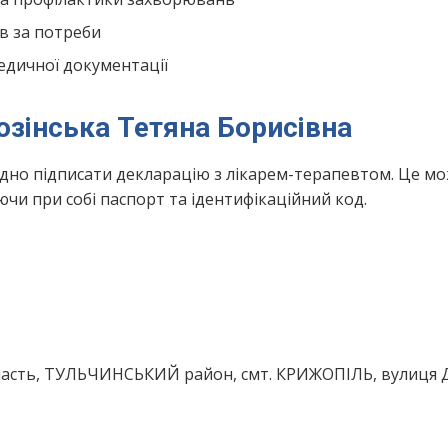
в за потреби
едичної документації
озінська Тетяна Борисівна
ідно підписати декларацію з лікарем-терапевтом. Це м
чи при собі паспорт та ідентифікаційний код.
ласть, ТУЛЬЧИНСЬКИЙ район, смт. КРИЖОПІЛЬ, вулиця 