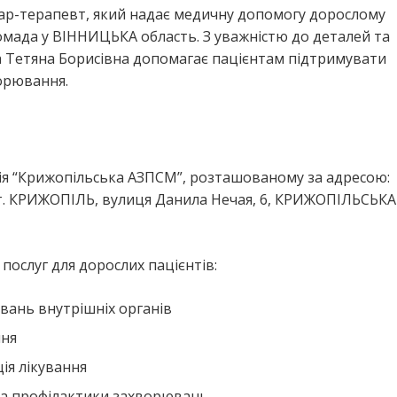
кар-терапевт, який надає медичну допомогу дорослому
ада у ВІННИЦЬКА область. З уважністю до деталей та
а Тетяна Борисівна допомагає пацієнтам підтримувати
ворювання.
ія “Крижопільська АЗПСМ”, розташованому за адресою:
 КРИЖОПІЛЬ, вулиця Данила Нечая, 6, КРИЖОПІЛЬСЬКА
ослуг для дорослих пацієнтів:
вань внутрішніх органів
ння
ія лікування
та профілактики захворювань