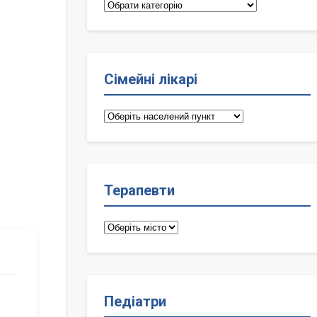
Категорії
Сімейні лікарі
Сімейні
лікарі
Терапевти
Терапевти
Педіатри