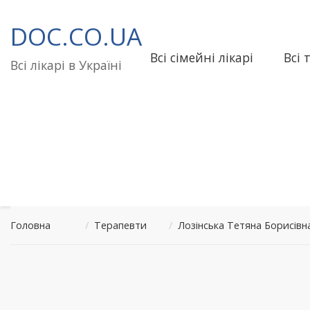
Перейти
до
DOC.CO.UA
вмісту
Всі сімейні лікарі
Всі 
Всі лікарі в Україні
Головна
/
Терапевти
/
Лозінська Тетяна Борисі