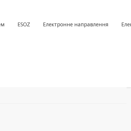
ем
ESOZ
Електронне направлення
Еле