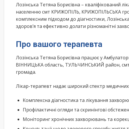
Лозінська Тетяна Борисівна – кваліфікований лі
населенню смт КРИЖОПІЛЬ, КРИЖОПІЛЬСЬКА гром
комплексним підходом до діагностики, Лозінськ
здоров’я та ефективно долати різноманітні зах
Про вашого терапевта
Лозінська Тетяна Борисівна працює у Амбулатор
ВІННИЦЬКА область, ТУЛЬЧИНСЬКИЙ район, смт.
громада.
Лікар-терапевт надає широкий спектр медичних п
Комплексна діагностика та лікування захворю
Профілактичні огляди та скринінгові обстеже
Моніторинг хронічних захворювань та корекц
Консультації щодо здорового способу життя 