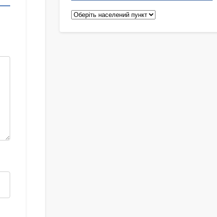
Педіатри