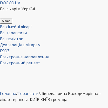
Перейти
DOC.CO.UA
до
Всі лікарі в Україні
вмісту
Меню
Всі сімейні лікарі
Всі терапевти
Всі педіатри
Декларація з лікарем
ESOZ
Електронне направлення
Електронний рецепт
Головна
/
Терапевти
/
Лівнева Ірина Володимирівна –
лікар терапевт КИЇВ КИЇВ громада