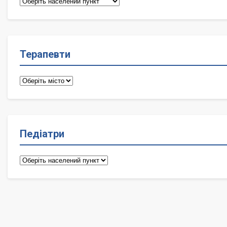
Сімейні
лікарі
Терапевти
Терапевти
Педіатри
Педіатри