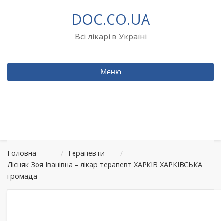
Перейти
DOC.CO.UA
до
вмісту
Всі лікарі в Україні
Меню
Головна
/
Терапевти
/
Лісняк Зоя Іванівна – лікар терапевт ХАРКІВ ХАРКІВСЬКА
громада