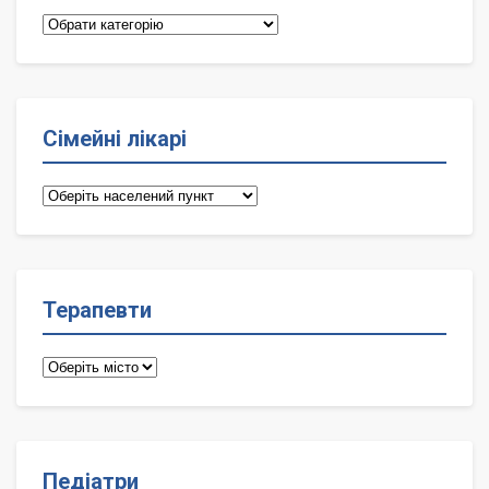
Категорії
Сімейні лікарі
Сімейні
лікарі
Терапевти
Терапевти
Педіатри