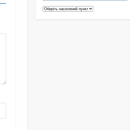
Педіатри