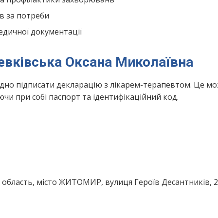
в за потреби
едичної документації
Левківська Оксана Миколаївна
ідно підписати декларацію з лікарем-терапевтом. Це м
чи при собі паспорт та ідентифікаційний код.
бласть, місто ЖИТОМИР, вулиця Героїв Десантників, 2