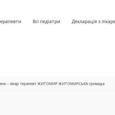
терапевти
Всі педіатри
Декларація з лікар
аївна – лікар терапевт ЖИТОМИР ЖИТОМИРСЬКА громада