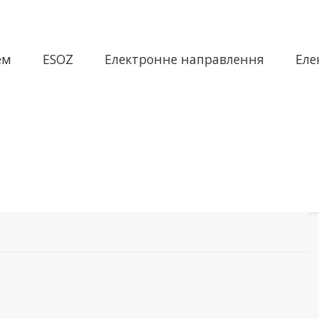
ем
ESOZ
Електронне направлення
Еле