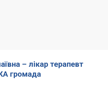
аївна – лікар терапевт
А громада