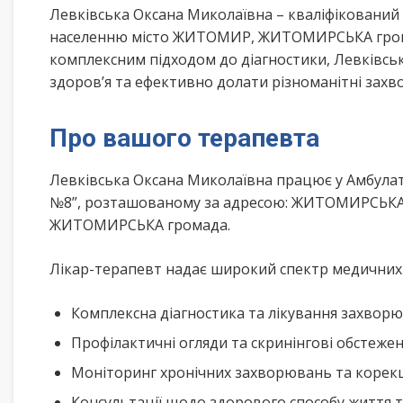
Левківська Оксана Миколаївна – кваліфікований
населенню місто ЖИТОМИР, ЖИТОМИРСЬКА грома
комплексним підходом до діагностики, Левківсь
здоров’я та ефективно долати різноманітні зах
Про вашого терапевта
Левківська Оксана Миколаївна працює у Амбулат
№8”, розташованому за адресою: ЖИТОМИРСЬКА о
ЖИТОМИРСЬКА громада.
Лікар-терапевт надає широкий спектр медичних п
Комплексна діагностика та лікування захворю
Профілактичні огляди та скринінгові обстеже
Моніторинг хронічних захворювань та корекц
Консультації щодо здорового способу життя 