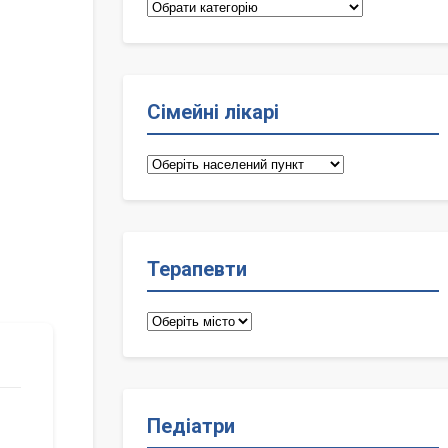
Категорії
Сімейні лікарі
Сімейні
лікарі
Терапевти
Терапевти
Педіатри