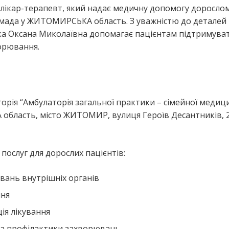
 лікар-терапевт, який надає медичну допомогу доросло
да у ЖИТОМИРСЬКА область. З уважністю до деталей 
ка Оксана Миколаївна допомагає пацієнтам підтримува
ворювання.
орія “Амбулаторія загальної практики – сімейної медиц
бласть, місто ЖИТОМИР, вулиця Героїв Десантників, 2
ослуг для дорослих пацієнтів:
вань внутрішніх органів
ння
ія лікування
та профілактики захворювань