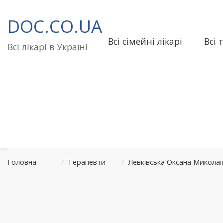
Перейти
до
DOC.CO.UA
вмісту
Всі сімейні лікарі
Всі 
Всі лікарі в Україні
Головна
/
Терапевти
/
Левківська Оксана Микол