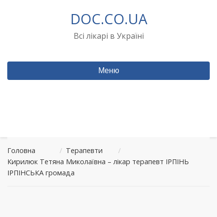
Перейти
DOC.CO.UA
до
вмісту
Всі лікарі в Україні
Меню
Головна
/
Терапевти
/
Кирилюк Тетяна Миколаївна – лікар терапевт ІРПІНЬ
ІРПІНСЬКА громада