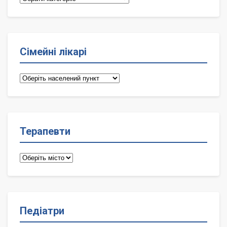
Сімейні лікарі
Сімейні
лікарі
Терапевти
Терапевти
Педіатри