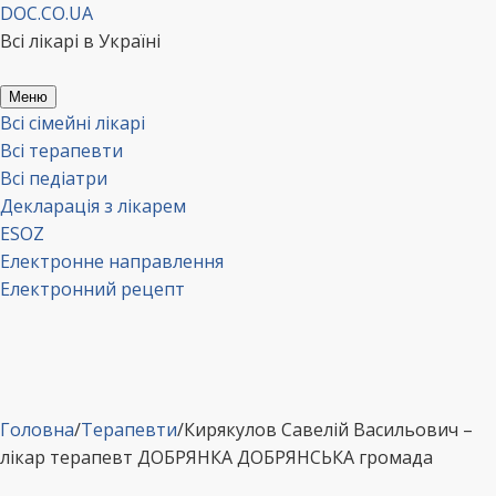
Перейти
DOC.CO.UA
до
Всі лікарі в Україні
вмісту
Меню
Всі сімейні лікарі
Всі терапевти
Всі педіатри
Декларація з лікарем
ESOZ
Електронне направлення
Електронний рецепт
Головна
/
Терапевти
/
Кирякулов Савелій Васильович –
лікар терапевт ДОБРЯНКА ДОБРЯНСЬКА громада