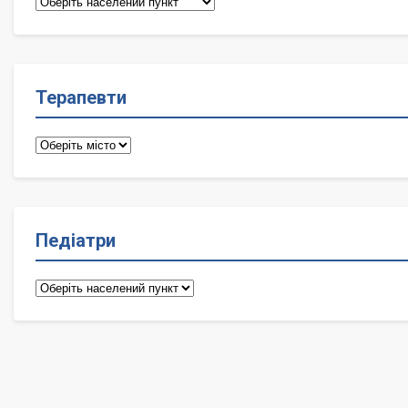
Сімейні
лікарі
Терапевти
Терапевти
Педіатри
Педіатри