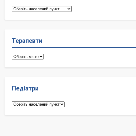
Сімейні
лікарі
Терапевти
Терапевти
Педіатри
Педіатри