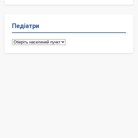
Педіатри
Педіатри