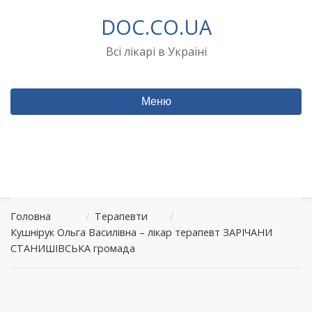
Перейти
DOC.CO.UA
до
вмісту
Всі лікарі в Україні
Меню
Головна
/
Терапевти
/
Кушнірук Ольга Василівна – лікар терапевт ЗАРІЧАНИ
СТАНИШІВСЬКА громада