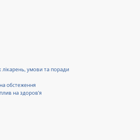
к лікарень, умови та поради
 на обстеження
вплив на здоров’я
в