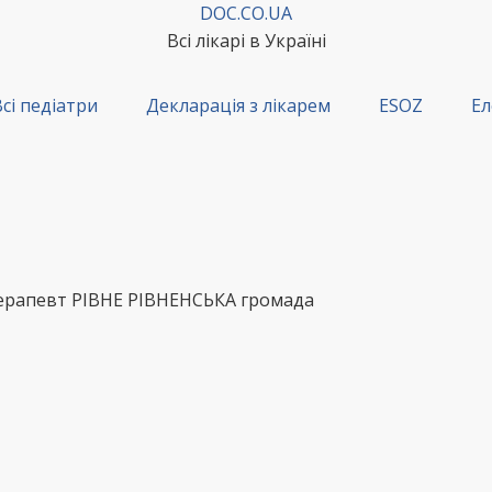
DOC.CO.UA
Всі лікарі в Україні
сі педіатри
Декларація з лікарем
ESOZ
Ел
 терапевт РІВНЕ РІВНЕНСЬКА громада