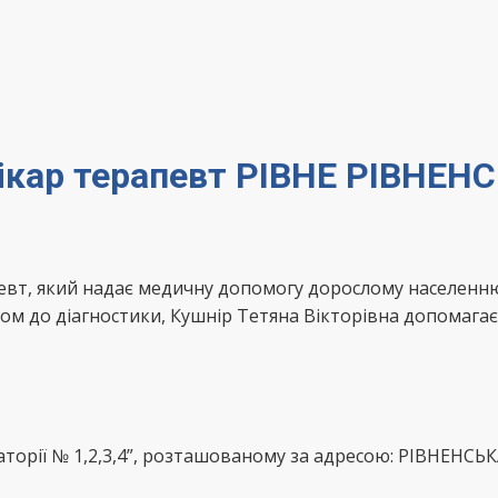
лікар терапевт РІВНЕ РІВНЕН
певт, який надає медичну допомогу дорослому населенн
дом до діагностики, Кушнір Тетяна Вікторівна допомага
орії № 1,2,3,4”, розташованому за адресою: РІВНЕНСЬКА 