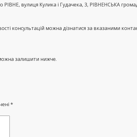
то РІВНЕ, вулиця Кулика і Гудачека, 3, РІВНЕНСЬКА грома
сті консультацій можна дізнатися за вказаними контак
 можна залишити нижче.
чені *