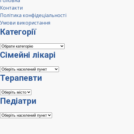
Головна
Контакти
Політика конфідеціальності
Умови використання
Категорії
Категорії
Сімейні лікарі
Сімейні
лікарі
Терапевти
Терапевти
Педіатри
Педіатри