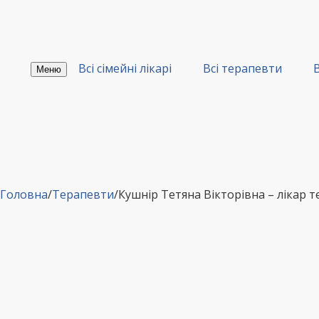
Перейти
до
вмісту
Всі сімейні лікарі
Всі терапевти
В
Меню
Головна
/
Терапевти
/
Кушнір Тетяна Вікторівна – лікар