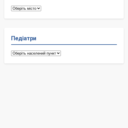
Терапевти
Педіатри
Педіатри