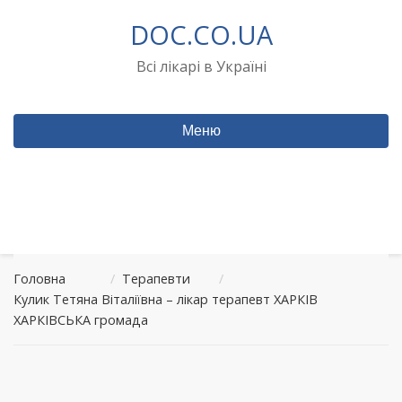
Перейти
DOC.CO.UA
до
вмісту
Всі лікарі в Україні
Меню
Головна
/
Терапевти
/
Кулик Тетяна Віталіївна – лікар терапевт ХАРКІВ
ХАРКІВСЬКА громада