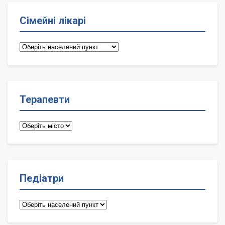
Сімейні лікарі
Сімейні
лікарі
Терапевти
Терапевти
Педіатри
Педіатри