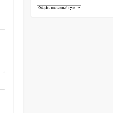
Педіатри