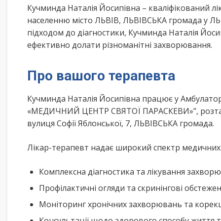
Кучминда Наталія Йосипівна – кваліфікований л
населенню місто ЛЬВІВ, ЛЬВІВСЬКА громада у ЛЬ
підходом до діагностики, Кучминда Наталія Йоси
ефективно долати різноманітні захворювання.
Про вашого терапевта
Кучминда Наталія Йосипівна працює у Амбул
«МЕДИЧНИЙ ЦЕНТР СВЯТОЇ ПАРАСКЕВИ»”, розташо
вулиця Софії Яблонської, 7, ЛЬВІВСЬКА громада.
Лікар-терапевт надає широкий спектр медичних п
Комплексна діагностика та лікування захворю
Профілактичні огляди та скринінгові обстеже
Моніторинг хронічних захворювань та корекц
Консультації щодо здорового способу життя 