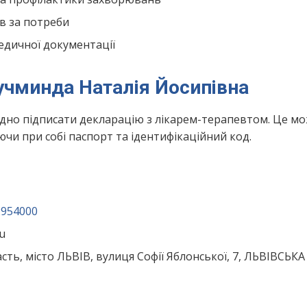
в за потреби
едичної документації
учминда Наталія Йосипівна
ідно підписати декларацію з лікарем-терапевтом. Це м
чи при собі паспорт та ідентифікаційний код.
2954000
u
сть, місто ЛЬВІВ, вулиця Софії Яблонської, 7, ЛЬВІВСЬКА