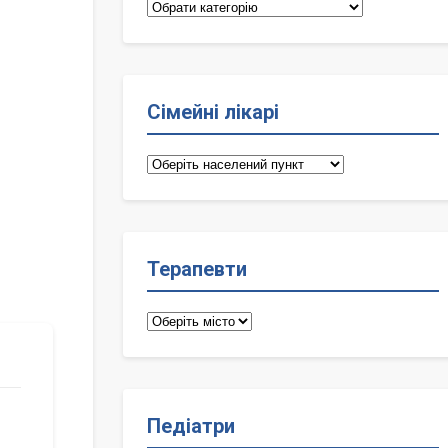
Категорії
Сімейні лікарі
Сімейні
лікарі
Терапевти
Терапевти
Педіатри