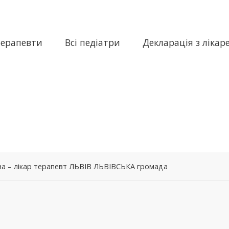
терапевти
Всі педіатри
Декларація з лікар
на – лікар терапевт ЛЬВІВ ЛЬВІВСЬКА громада