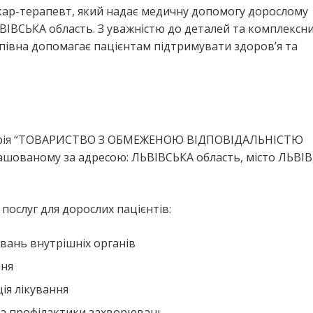
ікар-терапевт, який надає медичну допомогу дорослому
ВІВСЬКА область. З уважністю до деталей та комплексн
півна допомагає пацієнтам підтримувати здоров’я та
аторія “ТОВАРИСТВО З ОБМЕЖЕНОЮ ВІДПОВІДАЛЬНІСТЮ
ваному за адресою: ЛЬВІВСЬКА область, місто ЛЬВІВ
ослуг для дорослих пацієнтів:
вань внутрішніх органів
ння
ія лікування
та профілактики захворювань