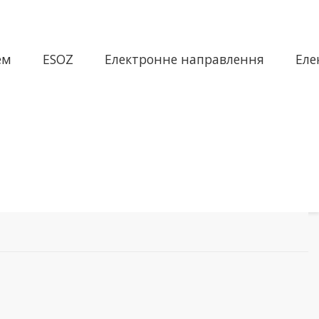
ем
ESOZ
Електронне направлення
Еле