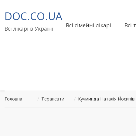
Перейти
до
DOC.CO.UA
вмісту
Всі сімейні лікарі
Всі 
Всі лікарі в Україні
Головна
/
Терапевти
/
Кучминда Наталія Йосипів