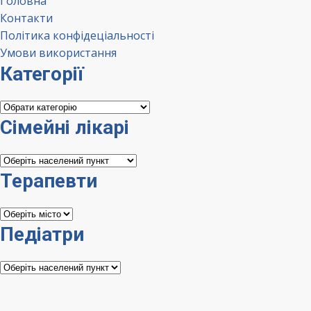
Головна
Контакти
Політика конфідеціальності
Умови використання
Категорії
Категорії
Сімейні лікарі
Сімейні
лікарі
Терапевти
Терапевти
Педіатри
Педіатри