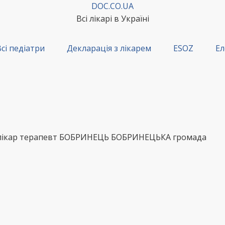
DOC.CO.UA
Всі лікарі в Україні
сі педіатри
Декларація з лікарем
ESOZ
Ел
– лікар терапевт БОБРИНЕЦЬ БОБРИНЕЦЬКА громада