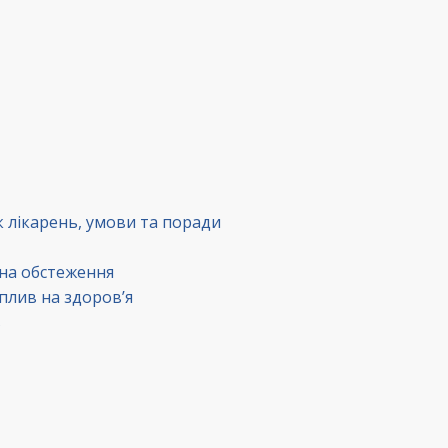
к лікарень, умови та поради
 на обстеження
вплив на здоров’я
в