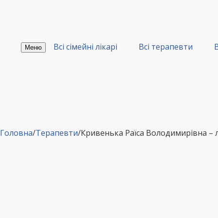
Перейти
до
вмісту
Всі сімейні лікарі
Всі терапевти
В
Меню
Головна
/
Терапевти
/
Кривенька Раїса Володимирівна 