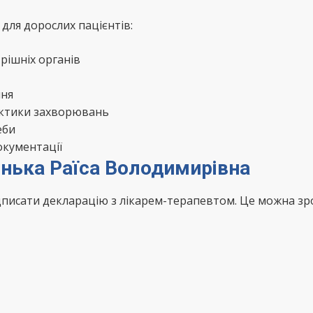
для дорослих пацієнтів:
рішніх органів
ння
актики захворювань
еби
окументації
енька Раїса Володимирівна
ідписати декларацію з лікарем-терапевтом. Це можна з