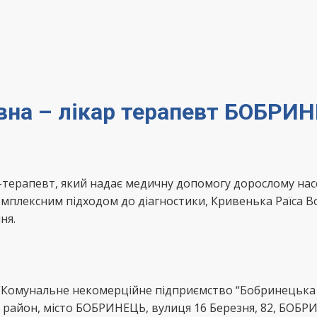
івна – лікар терапевт БОБР
ар-терапевт, який надає медичну допомогу дорослому 
омплексним підходом до діагностики, Кривенька Раїса 
ня.
“Комунальне некомерційне підприємство “Бобринецька 
айон, місто БОБРИНЕЦЬ, вулиця 16 Березня, 82, БОБР