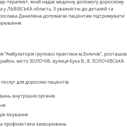
ікар-терапевт, який надає медичну допомогу дорослому
у ЛЬВІВСЬКА область. З уважністю до деталей та
Ярослава Данилівна допомагає пацієнтам підтримувати
ворювання.
ія “Амбулаторія групової практики м.Золочів”, розташо
айон, місто ЗОЛОЧІВ, вулиця Кука В., 8, ЗОЛОЧІВСЬКА
ослуг для дорослих пацієнтів:
вань внутрішніх органів
ння
ія лікування
та профілактики захворювань