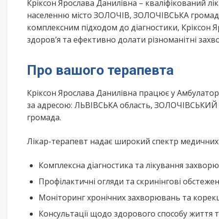
Кріксон Ярослава Данилівна – кваліфікований л
населенню місто ЗОЛОЧІВ, ЗОЛОЧІВСЬКА громада 
комплексним підходом до діагностики, Кріксон 
здоров’я та ефективно долати різноманітні зах
Про вашого терапевта
Кріксон Ярослава Данилівна працює у Амбулатор
за адресою: ЛЬВІВСЬКА область, ЗОЛОЧІВСЬКИЙ р
громада.
Лікар-терапевт надає широкий спектр медичних п
Комплексна діагностика та лікування захворю
Профілактичні огляди та скринінгові обстеже
Моніторинг хронічних захворювань та корекц
Консультації щодо здорового способу життя 