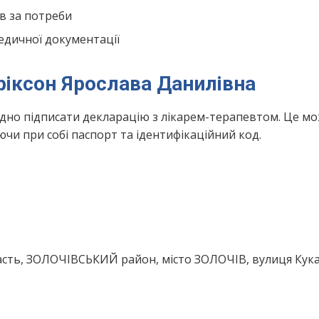
в за потреби
едичної документації
ріксон Ярослава Данилівна
ідно підписати декларацію з лікарем-терапевтом. Це м
чи при собі паспорт та ідентифікаційний код.
асть, ЗОЛОЧІВСЬКИЙ район, місто ЗОЛОЧІВ, вулиця Кука В