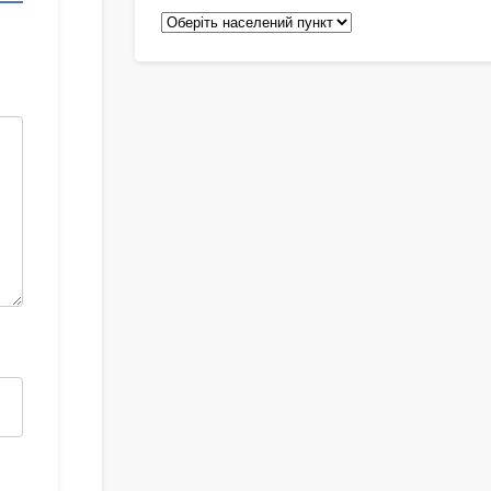
Педіатри