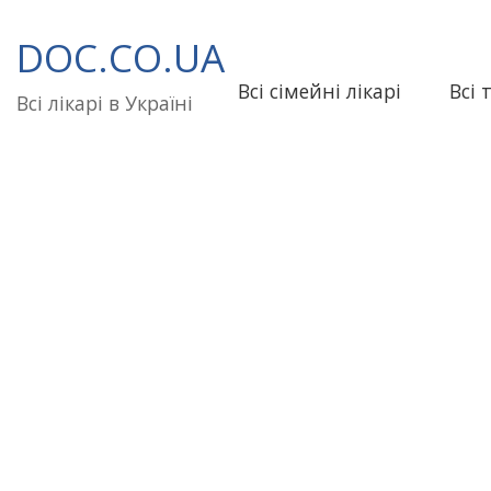
Перейти
до
DOC.CO.UA
вмісту
Всі сімейні лікарі
Всі 
Всі лікарі в Україні