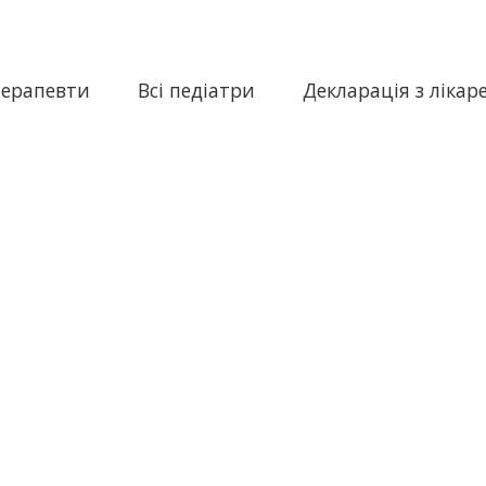
терапевти
Всі педіатри
Декларація з лікар