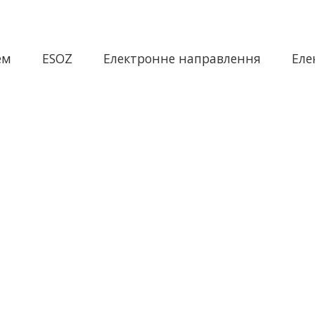
ем
ESOZ
Електронне направлення
Еле