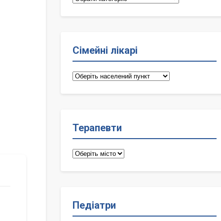
Сімейні лікарі
Сімейні
лікарі
Терапевти
Терапевти
Педіатри