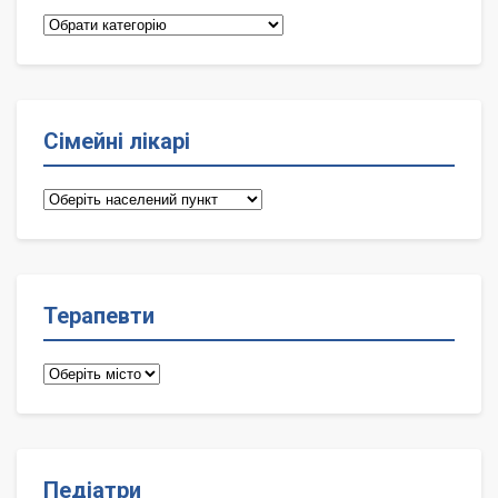
Категорії
Сімейні лікарі
Сімейні
лікарі
Терапевти
Терапевти
Педіатри