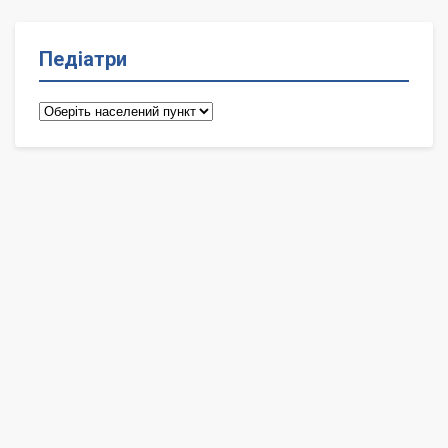
Педіатри
Педіатри