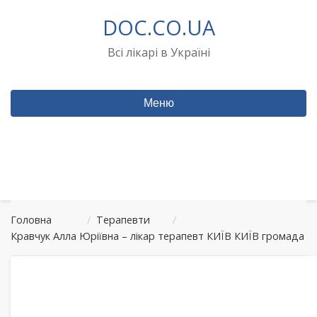
Перейти
DOC.CO.UA
до
вмісту
Всі лікарі в Україні
Меню
Головна
/
Терапевти
/
Кравчук Алла Юріївна – лікар терапевт КИЇВ КИЇВ громада