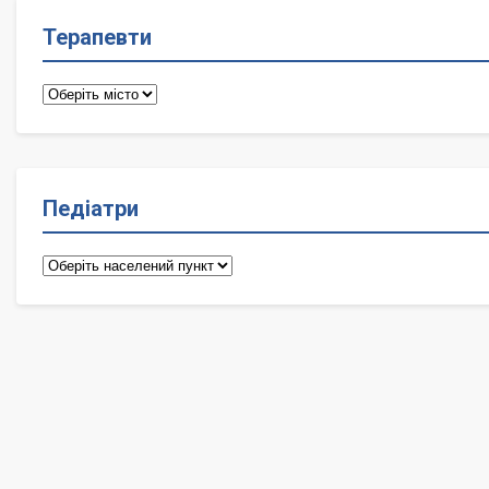
Терапевти
Терапевти
Педіатри
Педіатри