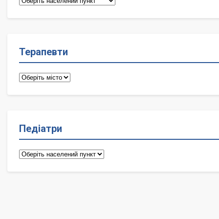
лікарі
Терапевти
Терапевти
Педіатри
Педіатри