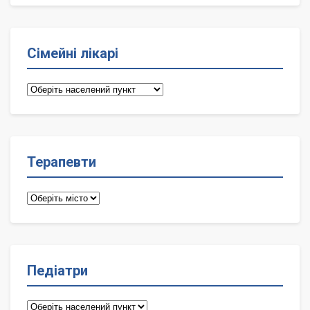
Сімейні лікарі
Сімейні
лікарі
Терапевти
Терапевти
Педіатри
Педіатри