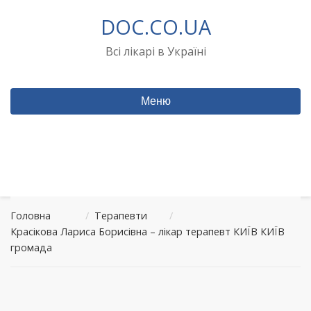
Перейти
DOC.CO.UA
до
вмісту
Всі лікарі в Україні
Меню
Головна
/
Терапевти
/
Красікова Лариса Борисівна – лікар терапевт КИЇВ КИЇВ
громада