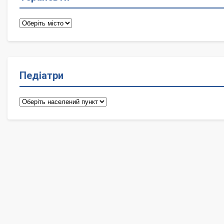
Терапевти
Педіатри
Педіатри