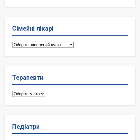
Сімейні лікарі
Сімейні
лікарі
Терапевти
Терапевти
Педіатри