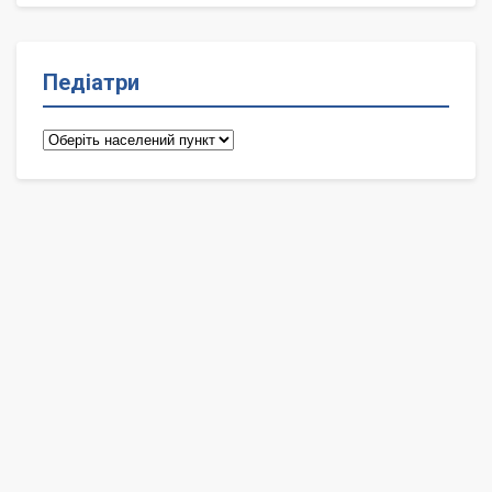
Педіатри
Педіатри