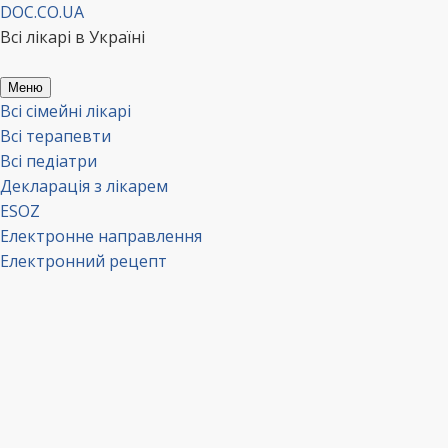
Перейти
DOC.CO.UA
до
Всі лікарі в Україні
вмісту
Меню
Всі сімейні лікарі
Всі терапевти
Всі педіатри
Декларація з лікарем
ESOZ
Електронне направлення
Електронний рецепт