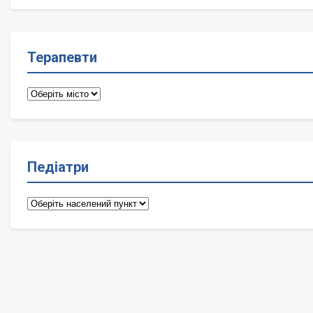
лікарі
Терапевти
Терапевти
Педіатри
Педіатри