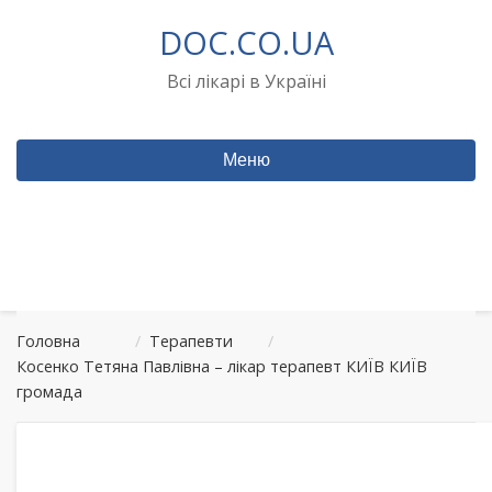
Перейти
DOC.CO.UA
до
вмісту
Всі лікарі в Україні
Меню
Головна
/
Терапевти
/
Косенко Тетяна Павлівна – лікар терапевт КИЇВ КИЇВ
громада