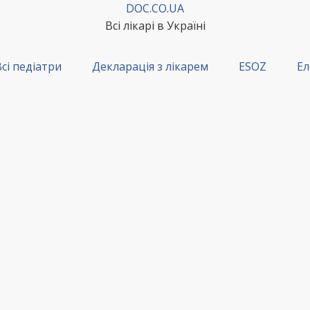
DOC.CO.UA
Всі лікарі в Україні
сі педіатри
Декларація з лікарем
ESOZ
Ел