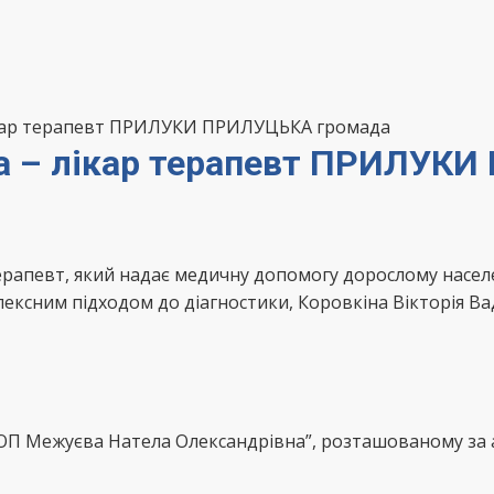
лікар терапевт ПРИЛУКИ ПРИЛУЦЬКА громада
на – лікар терапевт ПРИЛУК
-терапевт, який надає медичну допомогу дорослому на
лексним підходом до діагностики, Коровкіна Вікторія В
ОП Межуєва Натела Олександрівна”, розташованому за а