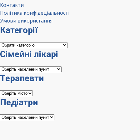
Контакти
Політика конфідеціальності
Умови використання
Категорії
Категорії
Сімейні лікарі
Сімейні
лікарі
Терапевти
Терапевти
Педіатри
Педіатри