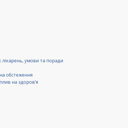
к лікарень, умови та поради
 на обстеження
вплив на здоров’я
в