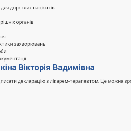
для дорослих пацієнтів:
рішніх органів
ння
актики захворювань
еби
окументації
кіна Вікторія Вадимівна
ідписати декларацію з лікарем-терапевтом. Це можна з