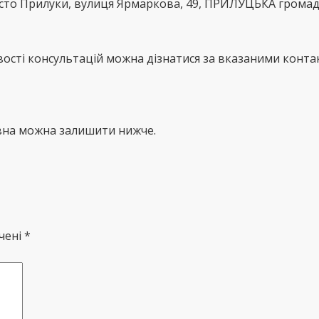
місто Прилуки, вулиця Ярмаркова, 49, ПРИЛУЦЬКА грома
сті консультацій можна дізнатися за вказаними контак
івна можна залишити нижче.
чені *