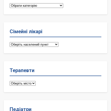
Категорії
Сімейні лікарі
Сімейні
лікарі
Терапевти
Терапевти
Педіатри