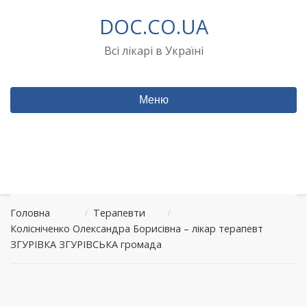
Перейти
DOC.CO.UA
до
вмісту
Всі лікарі в Україні
Меню
Головна
/
Терапевти
/
Колісніченко Олександра Борисівна – лікар терапевт
ЗГУРІВКА ЗГУРІВСЬКА громада