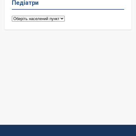
Педіатри
Педіатри