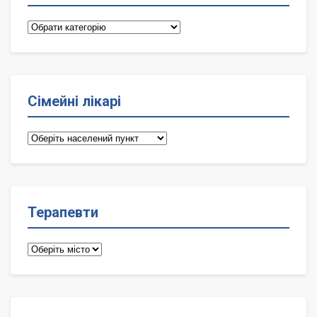
Категорії
Сімейні лікарі
Сімейні
лікарі
Терапевти
Терапевти