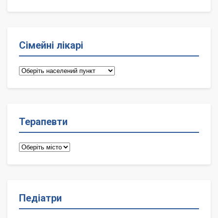
Сімейні лікарі
Сімейні
лікарі
Терапевти
Терапевти
Педіатри