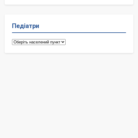
Педіатри
Педіатри