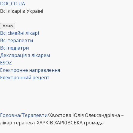
Перейти
DOC.CO.UA
до
Всі лікарі в Україні
вмісту
Меню
Всі сімейні лікарі
Всі терапевти
Всі педіатри
Декларація з лікарем
ESOZ
Електронне направлення
Електронний рецепт
Головна
/
Терапевти
/
Хвостова Юлія Олександрівна –
лікар терапевт ХАРКІВ ХАРКІВСЬКА громада