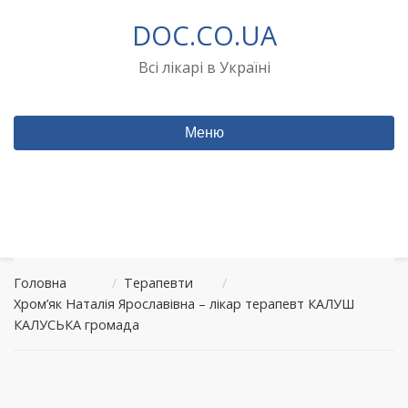
Перейти
DOC.CO.UA
до
вмісту
Всі лікарі в Україні
Меню
Головна
/
Терапевти
/
Хром’як Наталія Ярославівна – лікар терапевт КАЛУШ
КАЛУСЬКА громада