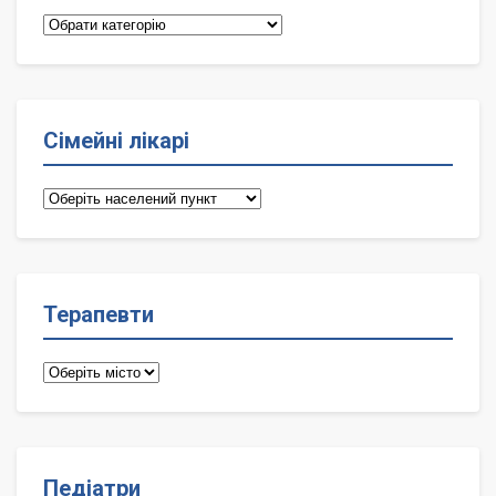
Категорії
Сімейні лікарі
Сімейні
лікарі
Терапевти
Терапевти
Педіатри