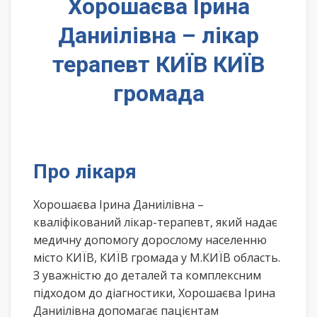
Хорошаєва Ірина
Даниілівна – лікар
терапевт КИЇВ КИЇВ
громада
Про лікаря
Хорошаєва Ірина Даниілівна –
кваліфікований лікар-терапевт, який надає
медичну допомогу дорослому населенню
місто КИЇВ, КИЇВ громада у М.КИЇВ область.
З уважністю до деталей та комплексним
підходом до діагностики, Хорошаєва Ірина
Даниілівна допомагає пацієнтам