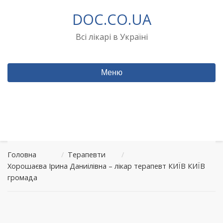
Перейти
DOC.CO.UA
до
вмісту
Всі лікарі в Україні
Меню
Головна
/
Терапевти
/
Хорошаєва Ірина Даниілівна – лікар терапевт КИЇВ КИЇВ
громада