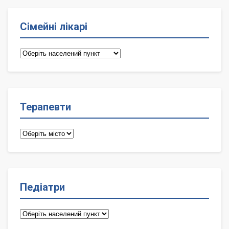
Сімейні лікарі
Сімейні
лікарі
Терапевти
Терапевти
Педіатри
Педіатри