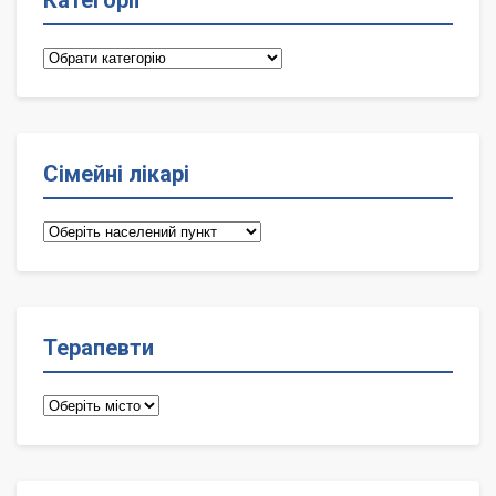
Категорії
Категорії
Сімейні лікарі
Сімейні
лікарі
Терапевти
Терапевти