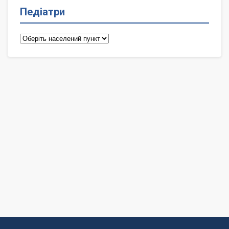
Педіатри
Педіатри