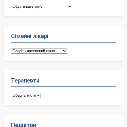
Категорії
Сімейні лікарі
Сімейні
лікарі
Терапевти
Терапевти
Педіатри