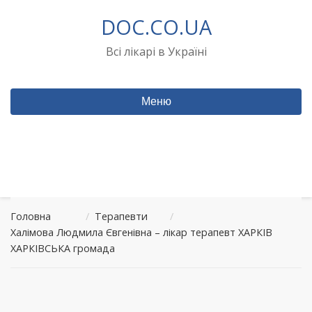
Перейти
DOC.CO.UA
до
вмісту
Всі лікарі в Україні
Меню
Головна
/
Терапевти
/
Халімова Людмила Євгенівна – лікар терапевт ХАРКІВ
ХАРКІВСЬКА громада