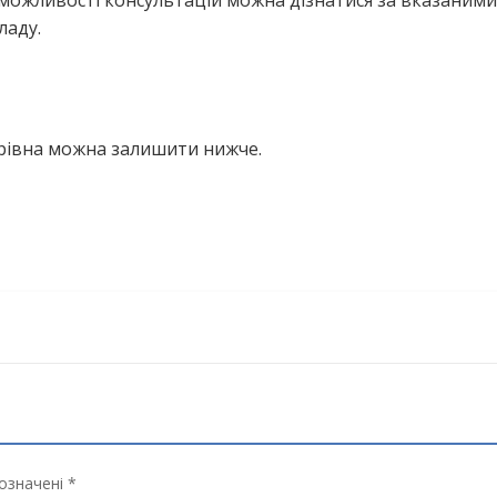
можливості консультацій можна дізнатися за вказаними
ладу.
орівна можна залишити нижче.
означені *