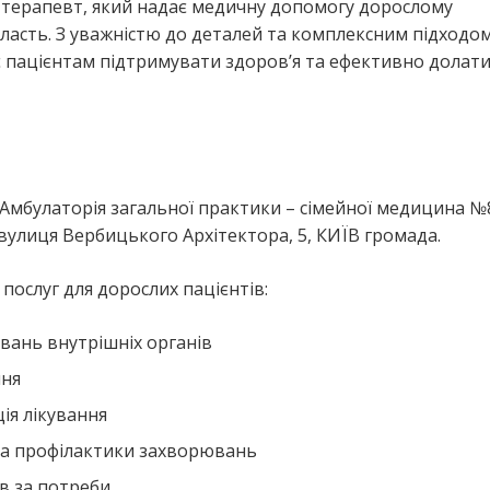
р-терапевт, який надає медичну допомогу дорослому
ласть. З уважністю до деталей та комплексним підходо
є пацієнтам підтримувати здоров’я та ефективно долат
“Амбулаторія загальної практики – сімейної медицина №8
вулиця Вербицького Архітектора, 5, КИЇВ громада.
ослуг для дорослих пацієнтів:
вань внутрішніх органів
ння
ія лікування
та профілактики захворювань
в за потреби