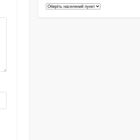
Педіатри