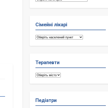
Сімейні лікарі
Сімейні
лікарі
Терапевти
Терапевти
Педіатри