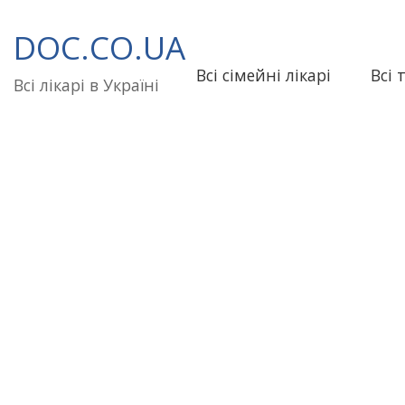
Перейти
до
DOC.CO.UA
вмісту
Всі сімейні лікарі
Всі 
Всі лікарі в Україні