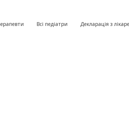
терапевти
Всі педіатри
Декларація з лікар