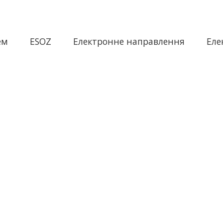
ем
ESOZ
Електронне направлення
Еле