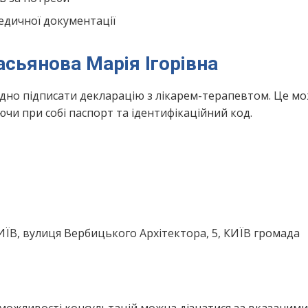
едичної документації
асьянова Марія Ігорівна
ідно підписати декларацію з лікарем-терапевтом. Це м
чи при собі паспорт та ідентифікаційний код.
КИЇВ, вулиця Вербицького Архітектора, 5, КИЇВ громада