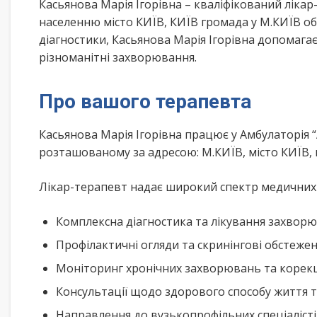
Касьянова Марія Ігорівна – кваліфікований ліка
населенню місто КИЇВ, КИЇВ громада у М.КИЇВ об
діагностики, Касьянова Марія Ігорівна допомага
різноманітні захворювання.
Про вашого терапевта
Касьянова Марія Ігорівна працює у Амбулаторія 
розташованому за адресою: М.КИЇВ, місто КИЇВ, 
Лікар-терапевт надає широкий спектр медичних п
Комплексна діагностика та лікування захворю
Профілактичні огляди та скринінгові обстеже
Моніторинг хронічних захворювань та корекц
Консультації щодо здорового способу життя 
Направлення до вузькопрофільних спеціалісті