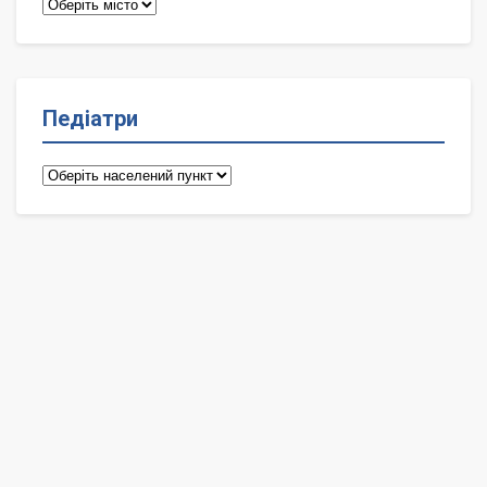
Терапевти
Педіатри
Педіатри