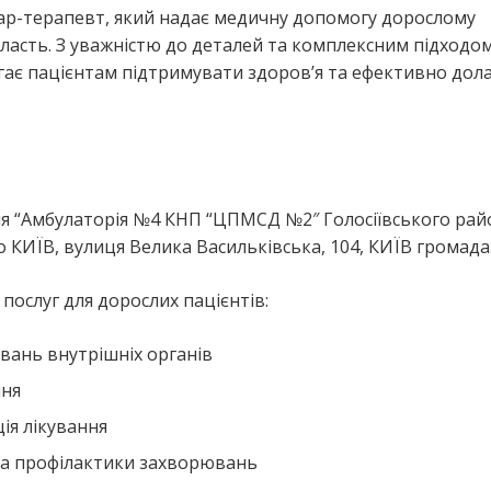
кар-терапевт, який надає медичну допомогу дорослому
ласть. З уважністю до деталей та комплексним підходо
гає пацієнтам підтримувати здоров’я та ефективно дол
я “Амбулаторія №4 КНП “ЦПМСД №2″ Голосіївського райо
 КИЇВ, вулиця Велика Васильківська, 104, КИЇВ громада
ослуг для дорослих пацієнтів:
вань внутрішніх органів
ння
ія лікування
та профілактики захворювань