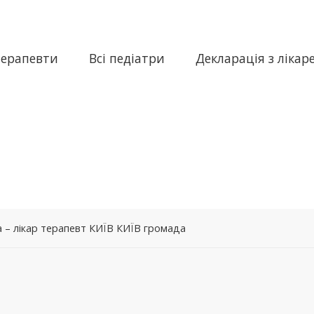
терапевти
Всі педіатри
Декларація з лікар
 – лікар терапевт КИЇВ КИЇВ громада