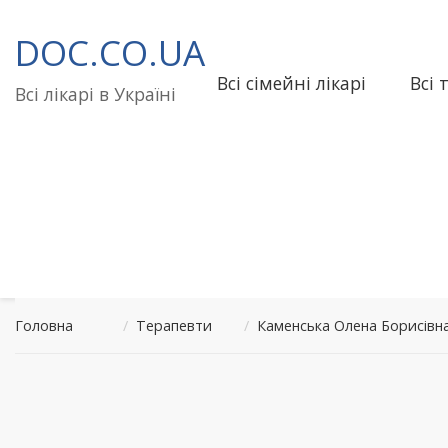
Перейти
до
DOC.CO.UA
вмісту
Всі сімейні лікарі
Всі 
Всі лікарі в Україні
Головна
/
Терапевти
/
Каменська Олена Борисівна