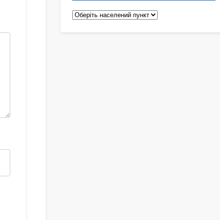
Педіатри