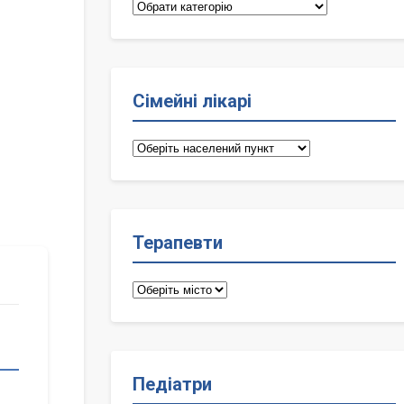
Категорії
Сімейні лікарі
Сімейні
лікарі
Терапевти
Терапевти
Педіатри