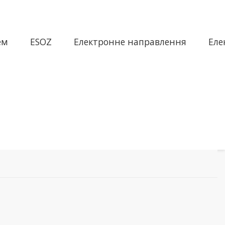
ем
ESOZ
Електронне направлення
Еле