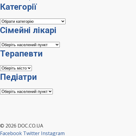
Категорії
Категорії
Сімейні лікарі
Сімейні
лікарі
Терапевти
Терапевти
Педіатри
Педіатри
© 2026 DOC.CO.UA
Facebook
Twitter
Instagram