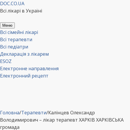
Перейти
DOC.CO.UA
до
Всі лікарі в Україні
вмісту
Меню
Всі сімейні лікарі
Всі терапевти
Всі педіатри
Декларація з лікарем
ESOZ
Електронне направлення
Електронний рецепт
Головна
/
Терапевти
/
Калінцев Олександр
Володимирович – лікар терапевт ХАРКІВ ХАРКІВСЬКА
громада