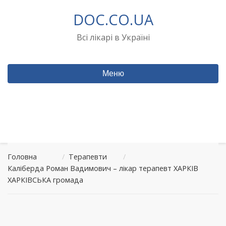
Перейти
DOC.CO.UA
до
вмісту
Всі лікарі в Україні
Меню
Головна
/
Терапевти
/
Каліберда Роман Вадимович – лікар терапевт ХАРКІВ
ХАРКІВСЬКА громада