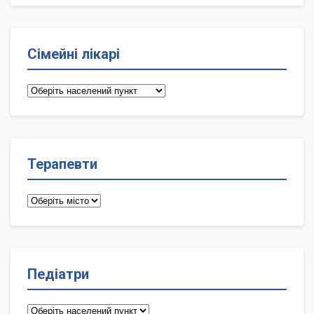
Сімейні лікарі
Сімейні
лікарі
Терапевти
Терапевти
Педіатри
Педіатри